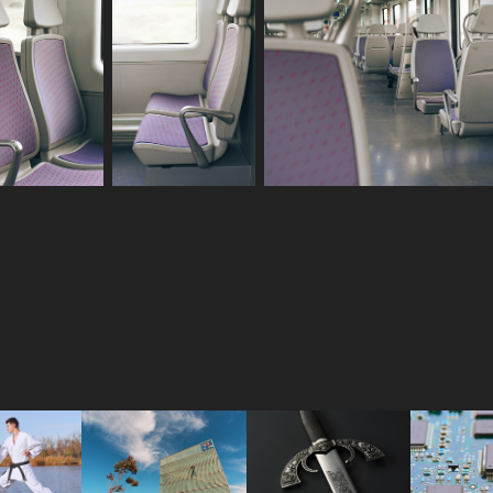
te
Edificios
Espada
Chip