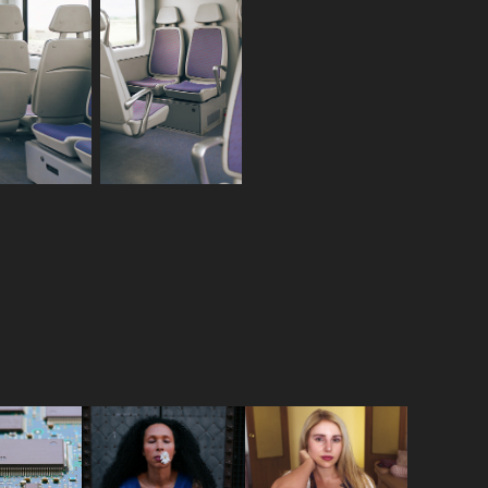
s
Margarita
Retrato