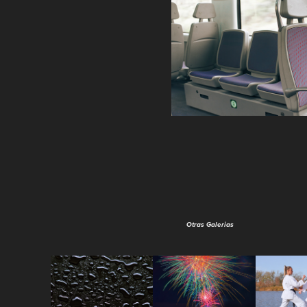
Otras Galerias
Color 
Fireworks
Kára
Drops