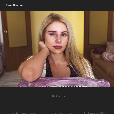
Otras Galerias
Retrato
2025
↑
Back to Top
Todas las imagenes tienen derechos de autor: Julio Embún 2025